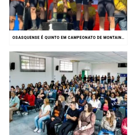
OSASQUENSE É QUINTO EM CAMPEONATO DE MONTAIN BIKE NO INTERIOR DO ESTADO