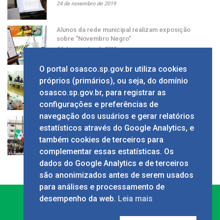
24 de novembro de 2019
Alunos da rede municipal realizam exposição
sobre “Novembro Negro”
24 de novembro de 2019
O portal osasco.sp.gov.br utiliza cookies
Grupo apresenta ao prefeito sugestão de alíquota
próprios (primários), ou seja, do domínio
única de ISS
osasco.sp.gov.br, para registrar as
24 de novembro de 2019
configurações e preferências de
navegação dos usuários e gerar relatórios
Solenidade em comemoração ao Dia da Bandeira
estatísticos através do Google Analytics, e
no Calçadão
também cookies de terceiros para
24 de novembro de 2019
complementar essas estatísticas. Os
dados do Google Analytics e de terceiros
são anonimizados antes de serem usados
para análises e processamento de
desempenho da web.
Leia mais