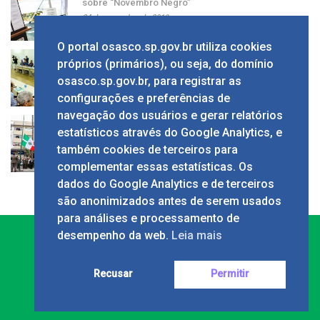
sobre “Novembro Negro”
24 de novembro de 2019
O portal osasco.sp.gov.br utiliza cookies
Grupo apresenta ao prefeito sugestão de alíquota
próprios (primários), ou seja, do domínio
única de ISS
osasco.sp.gov.br, para registrar as
24 de novembro de 2019
configurações e preferências de
navegação dos usuários e gerar relatórios
Solenidade em comemoração ao Dia da Bandeira
estatísticos através do Google Analytics, e
no Calçadão
também cookies de terceiros para
24 de novembro de 2019
complementar essas estatísticas. Os
dados do Google Analytics e de terceiros
são anonimizados antes de serem usados
para análises e processamento de
desempenho da web.
Leia mais
Recusar
Permitir