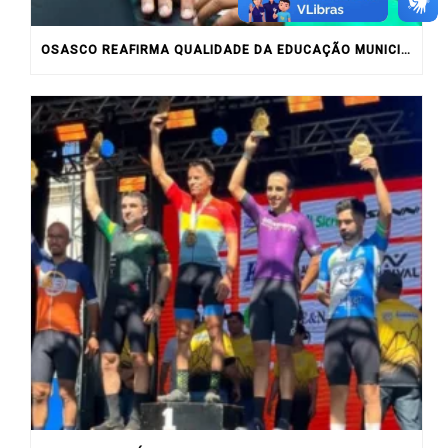
OSASCO REAFIRMA QUALIDADE DA EDUCAÇÃO MUNICIPAL COM RESULTADOS DO IDEB