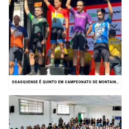
OSASQUENSE É QUINTO EM CAMPEONATO DE MONTAIN BIKE NO INTERIOR DO ESTADO