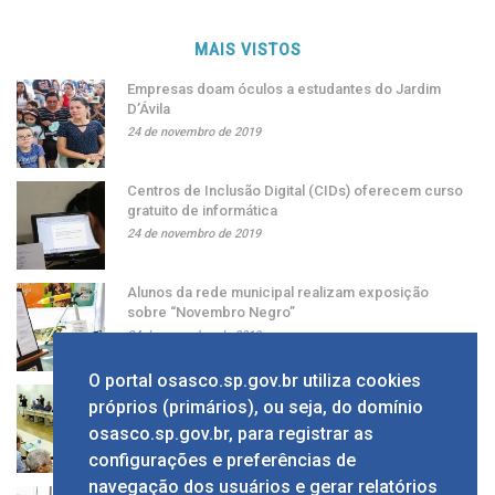
MAIS VISTOS
Empresas doam óculos a estudantes do Jardim
D’Ávila
24 de novembro de 2019
Centros de Inclusão Digital (CIDs) oferecem curso
gratuito de informática
24 de novembro de 2019
Alunos da rede municipal realizam exposição
sobre “Novembro Negro”
24 de novembro de 2019
O portal osasco.sp.gov.br utiliza cookies
Grupo apresenta ao prefeito sugestão de alíquota
próprios (primários), ou seja, do domínio
única de ISS
osasco.sp.gov.br, para registrar as
24 de novembro de 2019
configurações e preferências de
navegação dos usuários e gerar relatórios