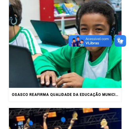
OSASCO REAFIRMA QUALIDADE DA EDUCAÇÃO MUNICIPAL COM RESULTADOS DO IDEB