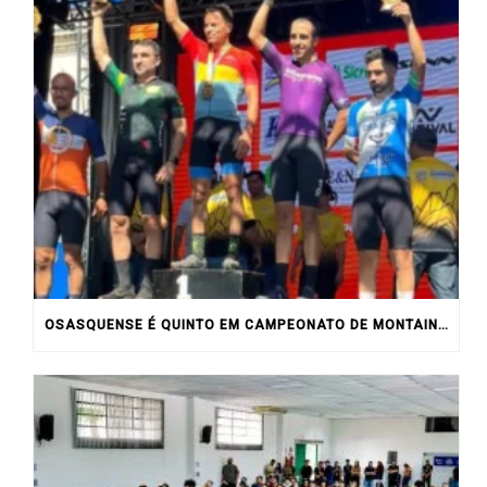
OSASQUENSE É QUINTO EM CAMPEONATO DE MONTAIN BIKE NO INTERIOR DO ESTADO