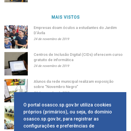
MAIS VISTOS
Empresas doam óculos a estudantes do Jardim
D’Ávila
24 de novembro de 2019
Centros de Inclusão Digital (CIDs) oferecem curso
gratuito de informática
24 de novembro de 2019
Alunos da rede municipal realizam exposição
sobre “Novembro Negro”
24 de novembro de 2019
O portal osasco.sp.gov.br utiliza cookies
Grupo apresenta ao prefeito sugestão de alíquota
próprios (primários), ou seja, do domínio
única de ISS
osasco.sp.gov.br, para registrar as
24 de novembro de 2019
configurações e preferências de