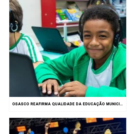
OSASCO REAFIRMA QUALIDADE DA EDUCAÇÃO MUNICIPAL COM RESULTADOS DO IDEB