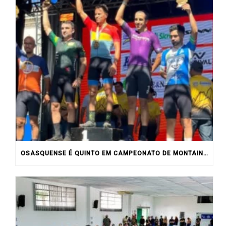
OSASQUENSE É QUINTO EM CAMPEONATO DE MONTAIN BIKE NO INTERIOR DO ESTADO