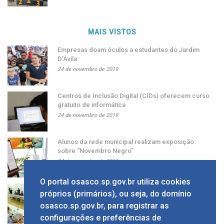
MAIS VISTOS
Empresas doam óculos a estudantes do Jardim
D’Ávila
24 de novembro de 2019
Centros de Inclusão Digital (CIDs) oferecem curso
gratuito de informática
24 de novembro de 2019
Alunos da rede municipal realizam exposição
sobre “Novembro Negro”
24 de novembro de 2019
O portal osasco.sp.gov.br utiliza cookies
Grupo apresenta ao prefeito sugestão de alíquota
próprios (primários), ou seja, do domínio
única de ISS
osasco.sp.gov.br, para registrar as
24 de novembro de 2019
configurações e preferências de