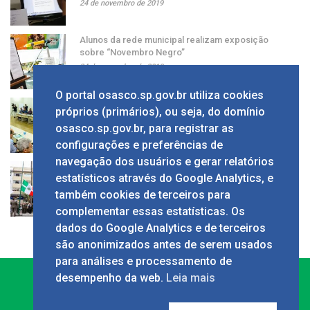
24 de novembro de 2019
Alunos da rede municipal realizam exposição
sobre “Novembro Negro”
24 de novembro de 2019
O portal osasco.sp.gov.br utiliza cookies
Grupo apresenta ao prefeito sugestão de alíquota
próprios (primários), ou seja, do domínio
única de ISS
osasco.sp.gov.br, para registrar as
24 de novembro de 2019
configurações e preferências de
navegação dos usuários e gerar relatórios
Solenidade em comemoração ao Dia da Bandeira
estatísticos através do Google Analytics, e
no Calçadão
também cookies de terceiros para
24 de novembro de 2019
complementar essas estatísticas. Os
dados do Google Analytics e de terceiros
são anonimizados antes de serem usados
para análises e processamento de
desempenho da web.
Leia mais