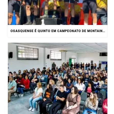
OSASQUENSE É QUINTO EM CAMPEONATO DE MONTAIN BIKE NO INTERIOR DO ESTADO