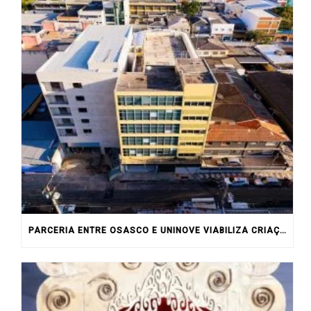
PARCERIA ENTRE OSASCO E UNINOVE VIABILIZA CRIAÇÃO DE CENTRO DE ESPECIALIDADES NO CENTRO