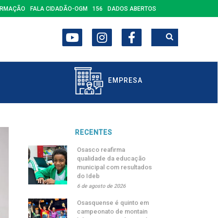
ORMAÇÃO
FALA CIDADÃO-OGM
156
DADOS ABERTOS
EMPRESA
RECENTES
Osasco reafirma
qualidade da educação
municipal com resultados
do Ideb
6 de agosto de 2026
Osasquense é quinto em
campeonato de montain