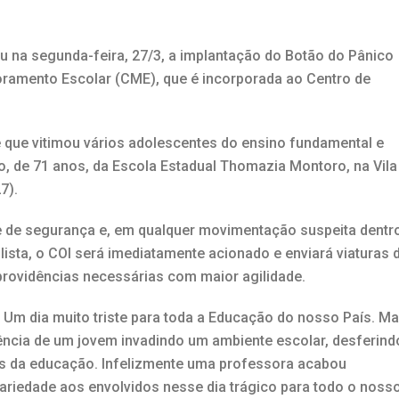
ou na segunda-feira, 27/3, a implantação do Botão do Pânico
toramento Escolar (CME), que é incorporada ao Centro de
 que vitimou vários adolescentes do ensino fundamental e
ro, de 71 anos, da Escola Estadual Thomazia Montoro, na Vila
7).
me de segurança e, em qualquer movimentação suspeita dentr
lista, o COI será imediatamente acionado e enviará viaturas 
 providências necessárias com maior agilidade.
s. Um dia muito triste para toda a Educação do nosso País. Ma
ncia de um jovem invadindo um ambiente escolar, desferind
is da educação. Infelizmente uma professora acabou
dariedade aos envolvidos nesse dia trágico para todo o noss