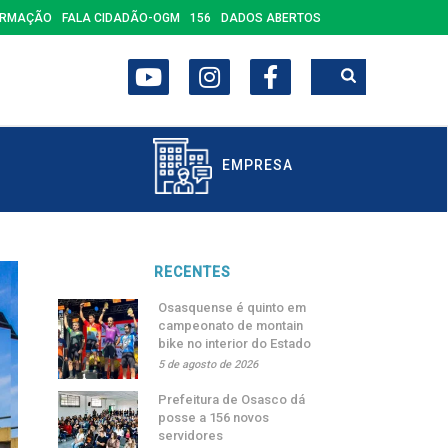
ORMAÇÃO
FALA CIDADÃO-OGM
156
DADOS ABERTOS
EMPRESA
RECENTES
Osasquense é quinto em
campeonato de montain
bike no interior do Estado
5 de agosto de 2026
Prefeitura de Osasco dá
posse a 156 novos
servidores