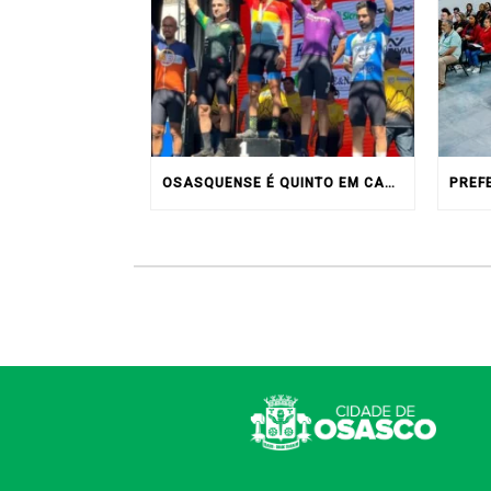
OSASQUENSE É QUINTO EM CAMPEONATO DE MONTAIN BIKE NO INTERIOR DO ESTADO