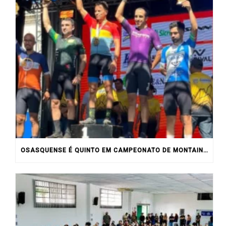
OSASQUENSE É QUINTO EM CAMPEONATO DE MONTAIN BIKE NO INTERIOR DO ESTADO