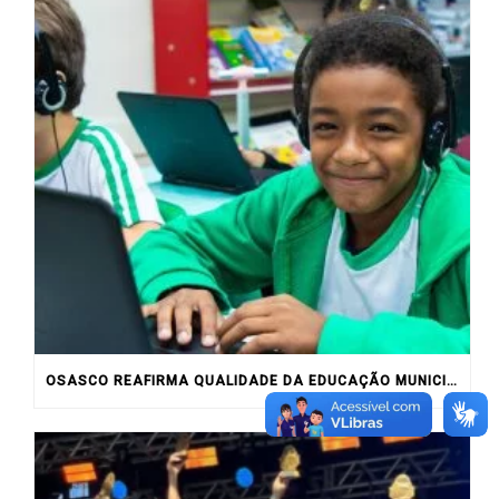
OSASCO REAFIRMA QUALIDADE DA EDUCAÇÃO MUNICIPAL COM RESULTADOS DO IDEB