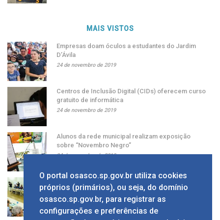
MAIS VISTOS
Empresas doam óculos a estudantes do Jardim
D’Ávila
24 de novembro de 2019
Centros de Inclusão Digital (CIDs) oferecem curso
gratuito de informática
24 de novembro de 2019
Alunos da rede municipal realizam exposição
sobre “Novembro Negro”
24 de novembro de 2019
O portal osasco.sp.gov.br utiliza cookies
Grupo apresenta ao prefeito sugestão de alíquota
próprios (primários), ou seja, do domínio
única de ISS
osasco.sp.gov.br, para registrar as
24 de novembro de 2019
configurações e preferências de