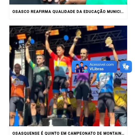
OSASCO REAFIRMA QUALIDADE DA EDUCAÇÃO MUNICIPAL COM RESULTADOS DO IDEB
OSASQUENSE É QUINTO EM CAMPEONATO DE MONTAIN BIKE NO INTERIOR DO ESTADO