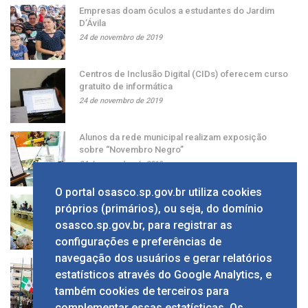
Empresas doam óculos a estudantes do Jardim
D’Ávila
24 de novembro de 2019
Centros de Inclusão Digital (CIDs) oferecem curso
gratuito de informática
24 de novembro de 2019
Alunos da rede municipal realizam exposição
sobre “Novembro Negro”
24 de novembro de 2019
O portal osasco.sp.gov.br utiliza cookies
Grupo apresenta ao prefeito sugestão de alíquota
próprios (primários), ou seja, do domínio
única de ISS
osasco.sp.gov.br, para registrar as
24 de novembro de 2019
configurações e preferências de
navegação dos usuários e gerar relatórios
Solenidade em comemoração ao Dia da Bandeira
estatísticos através do Google Analytics, e
no Calçadão
também cookies de terceiros para
24 de novembro de 2019
complementar essas estatísticas. Os