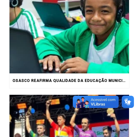
OSASCO REAFIRMA QUALIDADE DA EDUCAÇÃO MUNICIPAL COM RESULTADOS DO IDEB