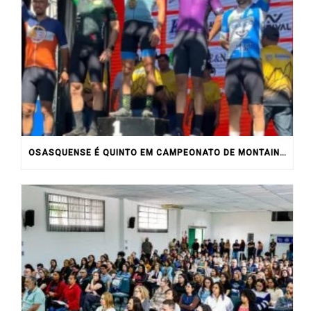
OSASQUENSE É QUINTO EM CAMPEONATO DE MONTAIN BIKE NO INTERIOR DO ESTADO