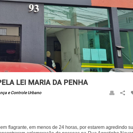
ELA LEI MARIA DA PENHA
nça e Controle Urbano
 em flagrante, em menos de 24 horas, por estarem agredindo s