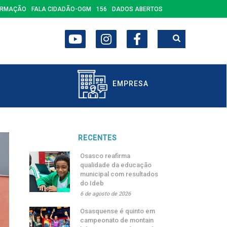
ORMAÇÃO
FALA CIDADÃO-OGM
156
DADOS ABERTOS
EMPRESA
RECENTES
Osasco reafirma
qualidade da educação
municipal com resultados
do Ideb
6 de agosto de 2026
Osasquense é quinto em
campeonato de montain