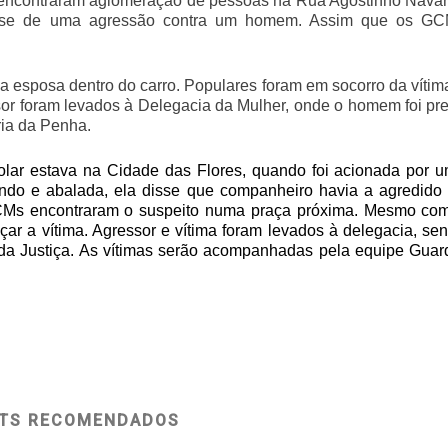
s encontraram aglomeração de pessoas na Rua Agostinho Navar
ar-se de uma agressão contra um homem. Assim que os G
 esposa dentro do carro. Populares foram em socorro da vítim
or foram levados à Delegacia da Mulher, onde o homem foi pr
ria da Penha.
colar estava na Cidade das Flores, quando foi acionada por 
ando e abalada, ela disse que companheiro havia a agredido
 GCMs encontraram o suspeito numa praça próxima. Mesmo co
ar a vítima. Agressor e vítima foram levados à delegacia, se
da Justiça
. As vítimas serão acompanhadas pela equipe Guar
TS RECOMENDADOS