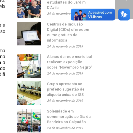
ro,
estudantes do Jardim
CMs
D’Ávila
24 de novembro de 2019
Centros de Inclusão
a e
Digital (CIDs) oferecem
eso
curso gratuito de
informática
24 de novembro de 2019
uma
 na
Alunos da rede municipal
realizam exposição
m a
sobre “Novembro Negro”
ndo
24 de novembro de 2019
diã
Grupo apresenta ao
prefeito sugestão de
alíquota única de ISS
24 de novembro de 2019
Solenidade em
comemoração ao Dia da
Bandeira no Calçadão
24 de novembro de 2019