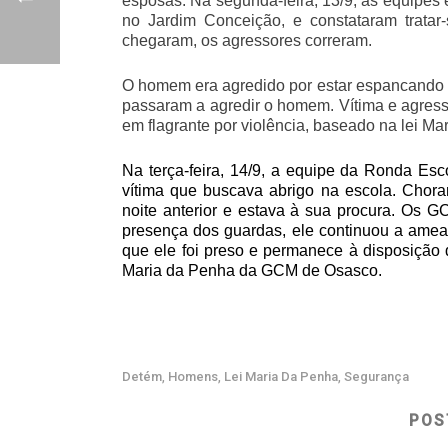
esposas. Na segunda-feira, 13/9, as equipe
no Jardim Conceição, e constataram trat
chegaram, os agressores correram.
O homem era agredido por estar espancando a
passaram a agredir o homem. Vítima e agress
em flagrante por violência, baseado na lei Ma
Na terça-feira, 14/9, a equipe da Ronda Es
vítima que buscava abrigo na escola. Chor
noite anterior e estava à sua procura. Os
presença dos guardas, ele continuou a ameaç
que ele foi preso e permanece à disposição 
Maria da Penha da GCM de Osasco.
Detém
Homens
Lei Maria Da Penha
Segurança
,
,
,
POS