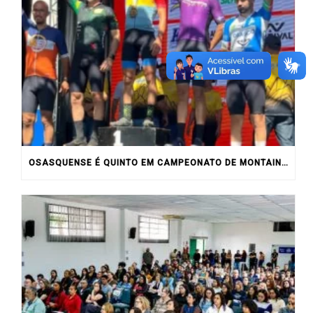
OSASQUENSE É QUINTO EM CAMPEONATO DE MONTAIN BIKE NO INTERIOR DO ESTADO