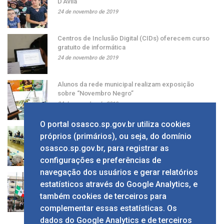
D’Ávila
24 de novembro de 2019
Centros de Inclusão Digital (CIDs) oferecem curso
gratuito de informática
24 de novembro de 2019
Alunos da rede municipal realizam exposição
sobre “Novembro Negro”
24 de novembro de 2019
O portal osasco.sp.gov.br utiliza cookies
Grupo apresenta ao prefeito sugestão de alíquota
próprios (primários), ou seja, do domínio
única de ISS
osasco.sp.gov.br, para registrar as
24 de novembro de 2019
configurações e preferências de
navegação dos usuários e gerar relatórios
Solenidade em comemoração ao Dia da Bandeira
estatísticos através do Google Analytics, e
no Calçadão
também cookies de terceiros para
24 de novembro de 2019
complementar essas estatísticas. Os
dados do Google Analytics e de terceiros