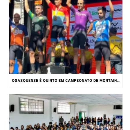
OSASQUENSE É QUINTO EM CAMPEONATO DE MONTAIN BIKE NO INTERIOR DO ESTADO