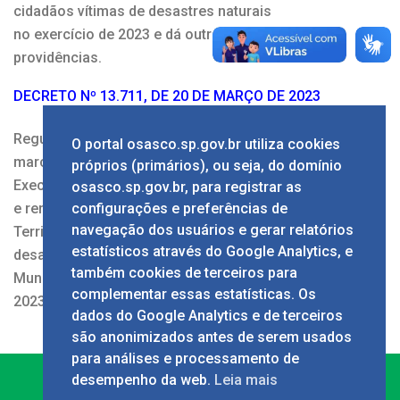
cidadãos vítimas de desastres naturais
no exercício de 2023 e dá outras
providências.
DECRETO Nº 13.711, DE 20 DE MARÇO DE 2023
Regulamenta a Lei nº 5.233, de 10 de
O portal osasco.sp.gov.br utiliza cookies
março de 2023, que autoriza o Poder
próprios (primários), ou seja, do domínio
Executivo a conceder auxílio financeiro
osasco.sp.gov.br, para registrar as
e remissão do Imposto Predial e
configurações e preferências de
navegação dos usuários e gerar relatórios
Territorial Urbano – IPTU às vítimas de
estatísticos através do Google Analytics, e
desastres naturais ocorridos no
também cookies de terceiros para
Município de Osasco, no exercício de
complementar essas estatísticas. Os
2023
dados do Google Analytics e de terceiros
são anonimizados antes de serem usados
para análises e processamento de
desempenho da web.
Leia mais