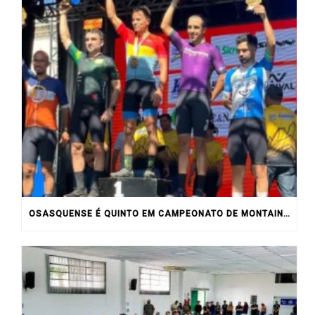
OSASQUENSE É QUINTO EM CAMPEONATO DE MONTAIN BIKE NO INTERIOR DO ESTADO