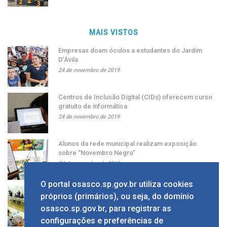
MAIS VISTOS
Empresas doam óculos a estudantes do Jardim
D’Ávila
24 de novembro de 2019
Centros de Inclusão Digital (CIDs) oferecem curso
gratuito de informática
24 de novembro de 2019
Alunos da rede municipal realizam exposição
sobre “Novembro Negro”
24 de novembro de 2019
O portal osasco.sp.gov.br utiliza cookies
Grupo apresenta ao prefeito sugestão de alíquota
próprios (primários), ou seja, do domínio
única de ISS
osasco.sp.gov.br, para registrar as
24 de novembro de 2019
configurações e preferências de