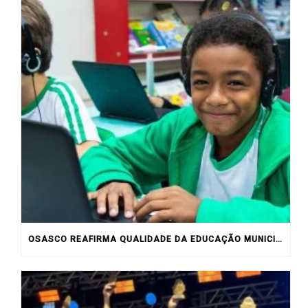
OSASCO REAFIRMA QUALIDADE DA EDUCAÇÃO MUNICIPAL COM RESULTADOS DO IDEB