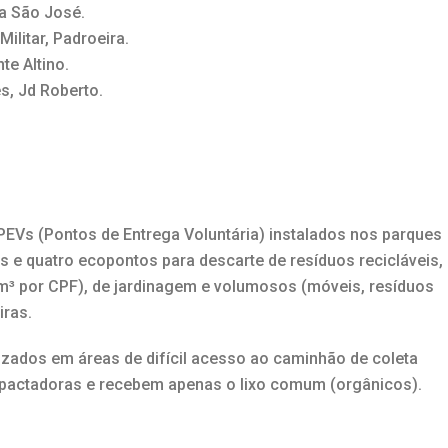
la São José.
Militar, Padroeira.
te Altino.
es, Jd Roberto.
EVs (Pontos de Entrega Voluntária) instalados nos parques
is e quatro ecopontos para descarte de resíduos recicláveis,
1m³ por CPF), de jardinagem e volumosos (móveis, resíduos
iras.
lizados em áreas de difícil acesso ao caminhão de coleta
actadoras e recebem apenas o lixo comum (orgânicos).