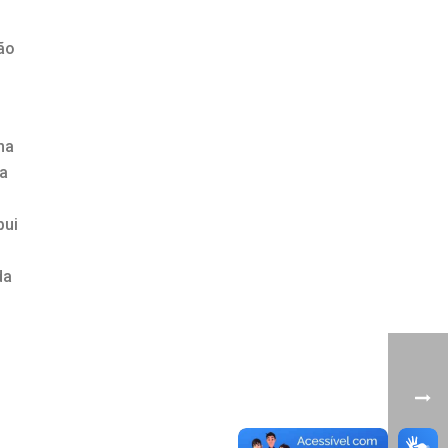
ão
ma
da
bui
da