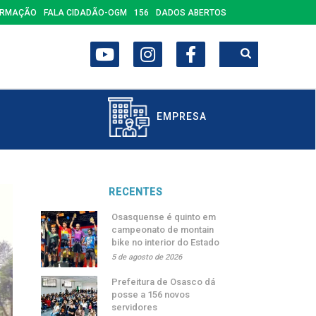
ORMAÇÃO
FALA CIDADÃO-OGM
156
DADOS ABERTOS
EMPRESA
RECENTES
Osasquense é quinto em
campeonato de montain
bike no interior do Estado
5 de agosto de 2026
Prefeitura de Osasco dá
posse a 156 novos
servidores