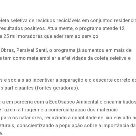
eta seletiva de resíduos recicláveis em conjuntos residenci
esultados positivos. Atualmente, o programa atende 12
de 25 mil moradores que aderiram ao serviço.
e Obras, Persival Santi, o programa já aumentou em mais de
 e tem como meta ampliar a efetividade da coleta seletiva e
is e sociais ao incentivar a separação e o descarte correto d
 participantes (fontes geradoras).
tura em parceria com a EcoOsasco Ambiental e encaminhado
e fazem a triagem e a comercialização dos materiais
l para os catadores, reduzindo a quantidade de lixo enviado a
aturais, conscientizando a população sobre a importância da
e.