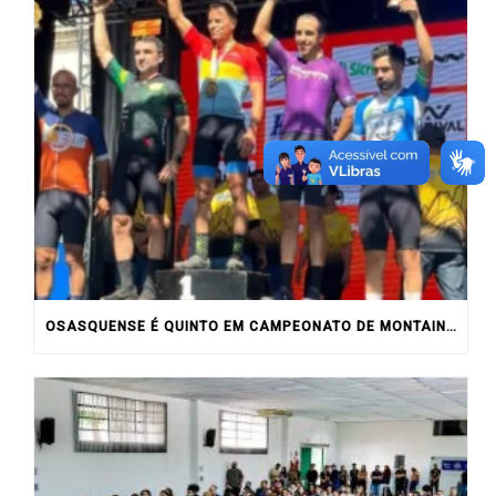
OSASQUENSE É QUINTO EM CAMPEONATO DE MONTAIN BIKE NO INTERIOR DO ESTADO