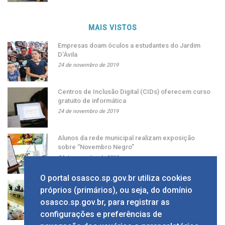
MAIS VISTOS
Empresas doam óculos a estudantes do Jardim
D’Ávila
24 de novembro de 2019
Centros de Inclusão Digital (CIDs) oferecem curso
gratuito de informática
24 de novembro de 2019
Alunos da rede municipal realizam exposição
sobre “Novembro Negro”
24 de novembro de 2019
O portal osasco.sp.gov.br utiliza cookies
Grupo apresenta ao prefeito sugestão de alíquota
próprios (primários), ou seja, do domínio
única de ISS
osasco.sp.gov.br, para registrar as
24 de novembro de 2019
configurações e preferências de