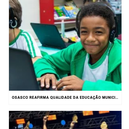
OSASCO REAFIRMA QUALIDADE DA EDUCAÇÃO MUNICIPAL COM RESULTADOS DO IDEB